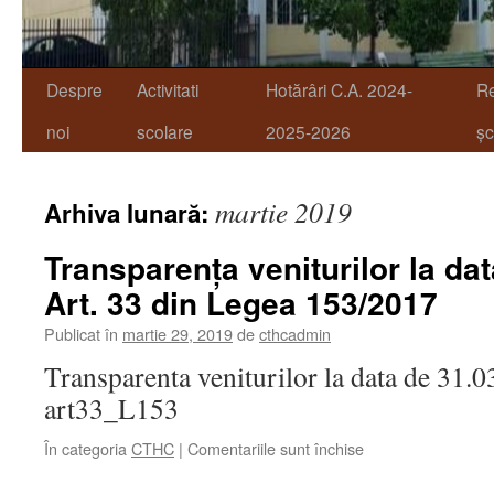
Despre
Activitati
Hotărâri C.A. 2024-
R
noi
scolare
2025-2026
șc
martie 2019
Arhiva lunară:
Transparența veniturilor la da
Art. 33 din Legea 153/2017
Publicat în
martie 29, 2019
de
cthcadmin
Transparenta veniturilor la data de 31.
art33_L153
pentru
În categoria
CTHC
|
Comentariile sunt închise
Transparența
veniturilor