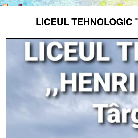
Sari
la
LICEUL TEHNOLOGIC 
conținut