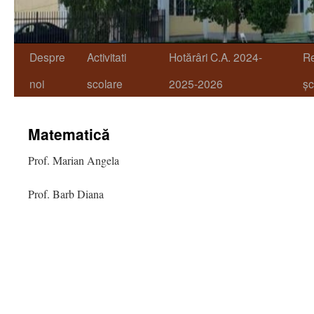
Despre
Activitati
Hotărâri C.A. 2024-
R
noi
scolare
2025-2026
șc
Matematică
Prof. Marian Angela
Prof. Barb Diana