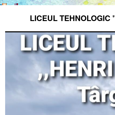
Sari
la
LICEUL TEHNOLOGIC 
conținut