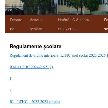
Despre
Activitati
Hotărâri C.A. 2024-
R
noi
scolare
2025-2026
șc
Regulamente școlare
Regulament de ordine interioara -LTHC anul scolar 2025-2026 
RAEI LTHC 2024-2025 (2)
1
2
RI__LTHC__2022-2023 aprobat