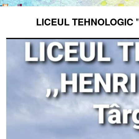
Sari
la
LICEUL TEHNOLOGIC 
conținut