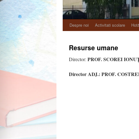
Despre noi
Activitati scolare
Hotă
Resurse umane
PROF. SCOREI IONU
Director:
Director ADJ.:
PROF. COSTRE