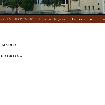
râri C.A. 2024-2025-2026
Regulamente școlare
Resurse umane
Tehn
Ț MARIUS
IE ADRIANA