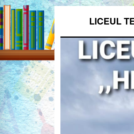
Sari
la
LICEUL T
conținut