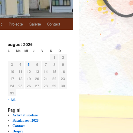
ic
Proiecte
Galerie
Contact
august 2026
L
Ma
Mi
J
V
S
D
1
2
3
4
5
6
7
8
9
10
11
12
13
14
15
16
17
18
19
20
21
22
23
24
25
26
27
28
29
30
31
« iul.
Pagini
Activitati scolare
Bacalaureat 2025
Contact
Despre