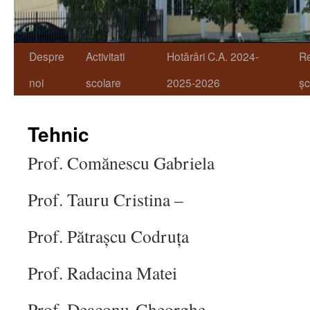
Despre
Activitati
Hotărâri C.A. 2024-
R
noi
scolare
2025-2026
șc
Tehnic
Prof. Comănescu Gabriela
Prof. Tauru Cristina –
Prof. Pătrașcu Codruța
Prof. Radacina Matei
Prof. Deaconu Gheorghe