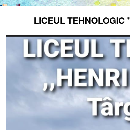
Sari
la
LICEUL TEHNOLOGIC 
conținut