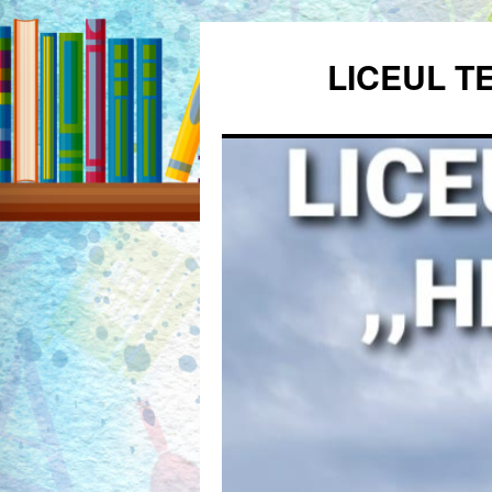
Sari
la
LICEUL T
conținut