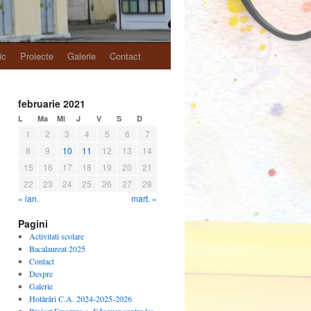
ic
Proiecte
Galerie
Contact
februarie 2021
L
Ma
Mi
J
V
S
D
1
2
3
4
5
6
7
8
9
10
11
12
13
14
15
16
17
18
19
20
21
22
23
24
25
26
27
28
« ian.
mart. »
Pagini
Activitati scolare
Bacalaureat 2025
Contact
Despre
Galerie
Hotărâri C.A. 2024-2025-2026