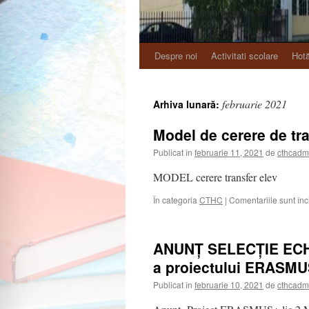
Despre noi
Activitati scolare
Hotă
februarie 2021
Arhiva lunară:
Model de cerere de tra
Publicat în
februarie 11, 2021
de
cthcadm
MODEL cerere transfer elev
În categoria
CTHC
|
Comentariile sunt înc
ANUNȚ SELECȚIE ECH
a proiectului ERASM
Publicat în
februarie 10, 2021
de
cthcadm