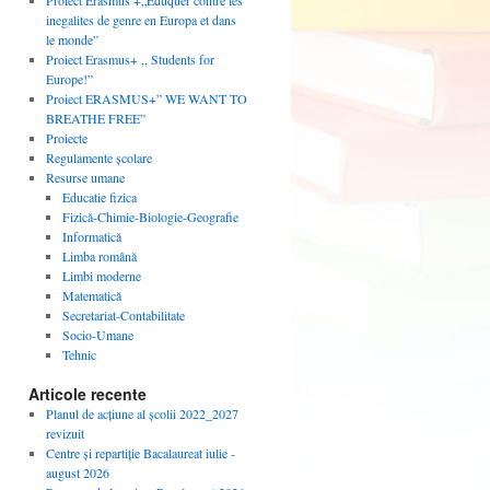
Proiect Erasmus +„Eduquer contre les
inegalites de genre en Europa et dans
le monde”
Proiect Erasmus+ ,, Students for
Europe!”
Proiect ERASMUS+” WE WANT TO
BREATHE FREE”
Proiecte
Regulamente școlare
Resurse umane
Educatie fizica
Fizică-Chimie-Biologie-Geografie
Informatică
Limba română
Limbi moderne
Matematică
Secretariat-Contabilitate
Socio-Umane
Tehnic
Articole recente
Planul de acțiune al școlii 2022_2027
revizuit
Centre și repartiție Bacalaureat iulie -
august 2026