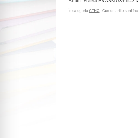
Anunt -Proiect ERASMUS+ lic.2 M
În categoria
CTHC
|
Comentariile sunt înc