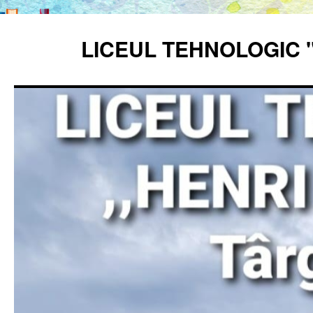
Sari
la
LICEUL TEHNOLOGIC 
conținut