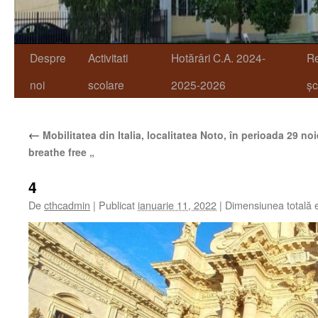
Despre
Activitati
Hotărâri C.A. 2024-
R
noi
scolare
2025-2026
șc
←
Mobilitatea din Italia, localitatea Noto, în perioada 29 
breathe free „
4
De
cthcadmin
|
Publicat
ianuarie 11, 2022
|
Dimensiunea totală 