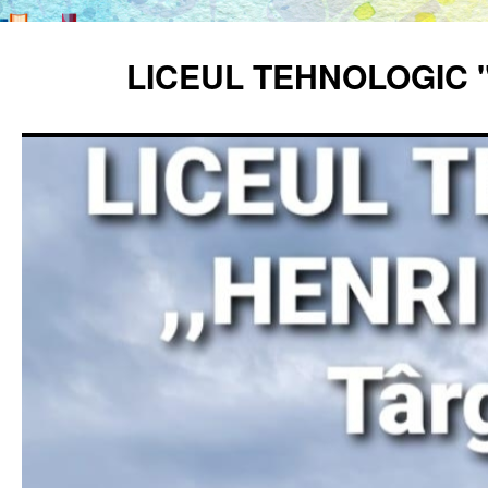
Sari
la
LICEUL TEHNOLOGIC 
conținut