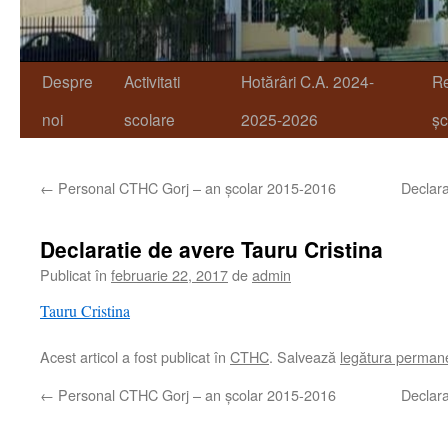
Despre
Activitati
Hotărâri C.A. 2024-
R
noi
scolare
2025-2026
șc
←
Personal CTHC Gorj – an şcolar 2015-2016
Declara
Declaratie de avere Tauru Cristina
Publicat în
februarie 22, 2017
de
admin
Tauru Cristina
Acest articol a fost publicat în
CTHC
. Salvează
legătura perman
←
Personal CTHC Gorj – an şcolar 2015-2016
Declara