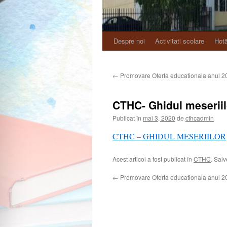
Despre noi
Activitati scolare
Hotă
←
Promovare Oferta educationala anul
CTHC- Ghidul meseriil
Publicat în
mai 3, 2020
de
cthcadmin
CTHC – GHIDUL MESERIILOR
Acest articol a fost publicat în
CTHC
. Sal
←
Promovare Oferta educationala anul