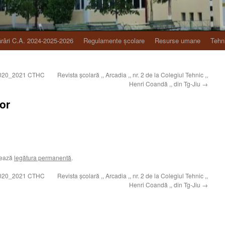
râri C.A. 2024-2025-2026
Regulamente școlare
Resurse umane
Tehn
 2020_2021 CTHC
Revista școlară ,, Arcadia ,, nr. 2 de la Colegiul Tehnic ,,
Henri Coandă ,, din Tg-Jiu
→
or
vează
legătura permanentă
.
 2020_2021 CTHC
Revista școlară ,, Arcadia ,, nr. 2 de la Colegiul Tehnic ,,
Henri Coandă ,, din Tg-Jiu
→