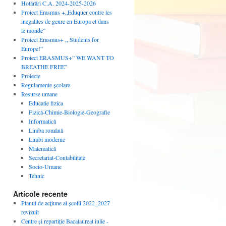
Hotărâri C.A. 2024-2025-2026
Proiect Erasmus +„Eduquer contre les
inegalites de genre en Europa et dans
le monde”
Proiect Erasmus+ ,, Students for
Europe!”
Proiect ERASMUS+” WE WANT TO
BREATHE FREE”
Proiecte
Regulamente școlare
Resurse umane
Educatie fizica
Fizică-Chimie-Biologie-Geografie
Informatică
Limba română
Limbi moderne
Matematică
Secretariat-Contabilitate
Socio-Umane
Tehnic
Articole recente
Planul de acțiune al școlii 2022_2027
revizuit
Centre și repartiție Bacalaureat iulie -