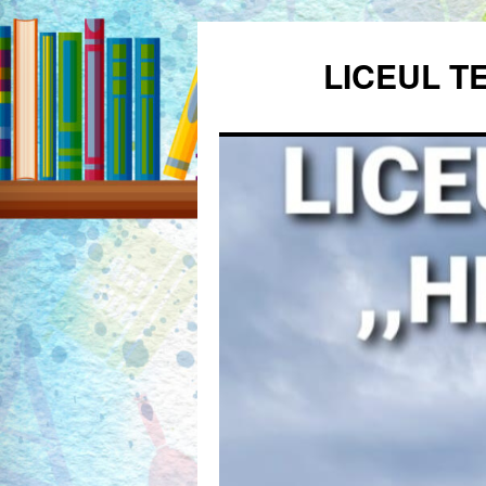
Sari
la
LICEUL T
conținut