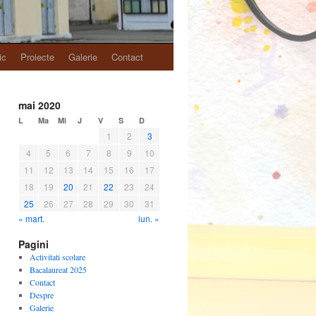
ic
Proiecte
Galerie
Contact
mai 2020
L
Ma
Mi
J
V
S
D
1
2
3
4
5
6
7
8
9
10
11
12
13
14
15
16
17
18
19
20
21
22
23
24
25
26
27
28
29
30
31
« mart.
iun. »
Pagini
Activitati scolare
Bacalaureat 2025
Contact
Despre
Galerie