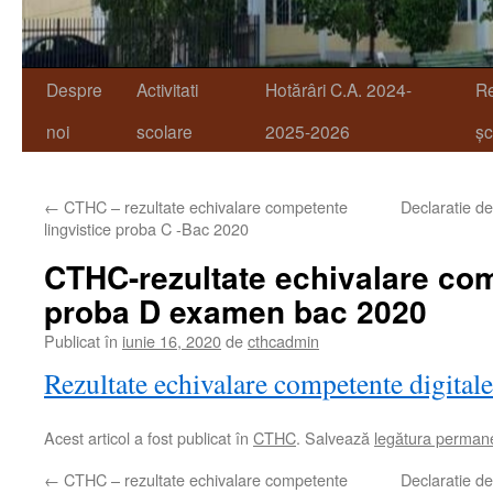
Despre
Activitati
Hotărâri C.A. 2024-
R
noi
scolare
2025-2026
șc
←
CTHC – rezultate echivalare competente
Declaratie 
lingvistice proba C -Bac 2020
CTHC-rezultate echivalare com
proba D examen bac 2020
Publicat în
iunie 16, 2020
de
cthcadmin
Rezultate echivalare competente digital
Acest articol a fost publicat în
CTHC
. Salvează
legătura perman
←
CTHC – rezultate echivalare competente
Declaratie 