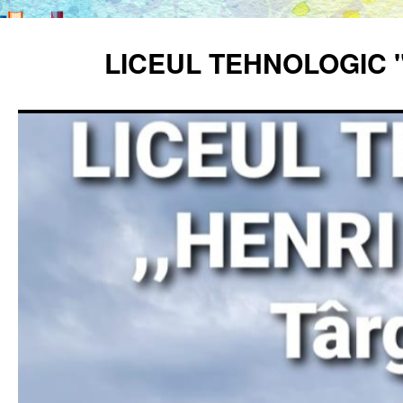
Sari
la
LICEUL TEHNOLOGIC 
conținut