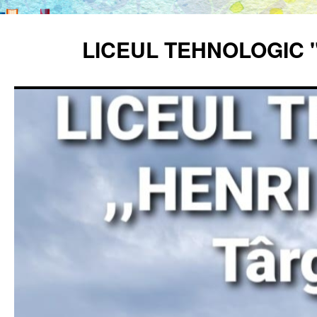
Sari
la
LICEUL TEHNOLOGIC 
conținut