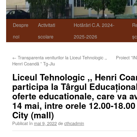
Despre
Activitati
Hotărâri C.A. 2024-
R
noi
scolare
2025-2026
șc
←
Transparenta veniturilor la Liceul Tehnologic ,,
Proiect 
Henri Coandă ” Tg-Jiu
Liceul Tehnologic ,, Henri Coa
participa la Târgul Educațion
oferte educationale, care va 
14 mai, intre orele 12.00-18.0
City (mall)
Publicat în
mai 9, 2022
de
cthcadmin