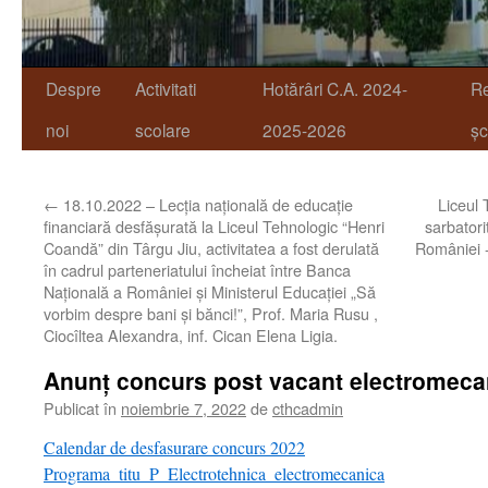
Despre
Activitati
Hotărâri C.A. 2024-
R
noi
scolare
2025-2026
șc
←
18.10.2022 – Lecția națională de educație
Liceul 
financiară desfășurată la Liceul Tehnologic “Henri
sarbator
Coandă” din Târgu Jiu, activitatea a fost derulată
României -
în cadrul parteneriatului încheiat între Banca
Națională a României și Ministerul Educației „Să
vorbim despre bani și bănci!”, Prof. Maria Rusu ,
Ciocîltea Alexandra, inf. Cican Elena Ligia.
Anunț concurs post vacant electromeca
Publicat în
noiembrie 7, 2022
de
cthcadmin
Calendar de desfasurare concurs 2022
Programa_titu_P_Electrotehnica_electromecanica