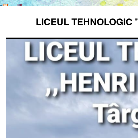
Sari
la
LICEUL TEHNOLOGIC 
conținut