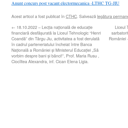
Anunt concurs post vacant electormecanica -LTHC TG-JIU
Acest articol a fost publicat în
CTHC
. Salvează
legătura perman
←
18.10.2022 – Lecția națională de educație
Liceul 
financiară desfășurată la Liceul Tehnologic “Henri
sarbator
Coandă” din Târgu Jiu, activitatea a fost derulată
României -
în cadrul parteneriatului încheiat între Banca
Națională a României și Ministerul Educației „Să
vorbim despre bani și bănci!”, Prof. Maria Rusu ,
Ciocîltea Alexandra, inf. Cican Elena Ligia.