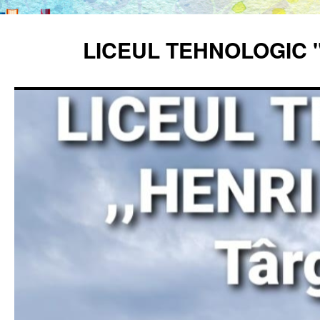
Sari
la
LICEUL TEHNOLOGIC 
conținut