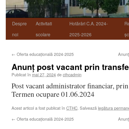
Despre
Activitati
Hotărâri C.A. 2024-
R
noi
scolare
2025-2026
șc
←
Oferta educațională 2024-2025
Anunț
Anunț post vacant prin transfe
Publicat în
mai 27, 2024
de
cthcadmin
Post vacant administrator financiar, prin
Termen ocupare 01.06.2024
Acest articol a fost publicat în
CTHC
. Salvează
legătura perman
←
Oferta educațională 2024-2025
Anunț