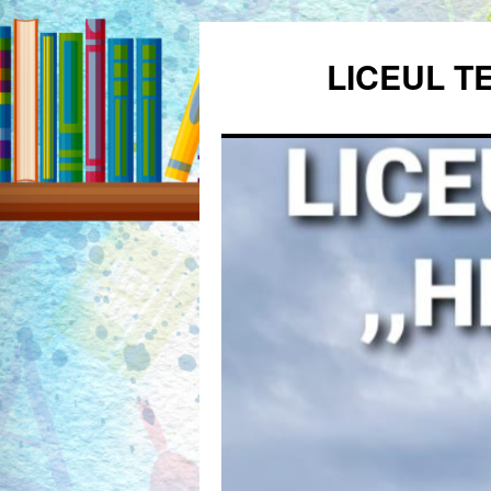
Sari
la
LICEUL T
conținut