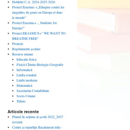
Hotărâri C.A. 2024-2025-2026
Proiect Erasmus +„Eduquer contre les
inegalites de genre en Europa et dans
le monde”
Proiect Erasmus+ ,, Students for
Europe!”
Proiect ERASMUS+” WE WANT TO
BREATHE FREE”
Proiecte
Regulamente școlare
Resurse umane
Educatie fizica
Fizică-Chimie-Biologie-Geografie
Informatică
Limba română
Limbi moderne
Matematică
Secretariat-Contabilitate
Socio-Umane
Tehnic
Articole recente
Planul de acțiune al școlii 2022_2027
revizuit
Centre și repartiție Bacalaureat iulie -