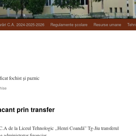
râri C.A. 2024-2025-2026
Regulamente școlare
Resurse umane
Tehn
icat fochist și paznic
pentru
hise
Anunț
posturi
vacante
cant prin transfer
 C.A de la Liceul Tehnologic ,,Henri Coandă” Tg-Jiu transferul
 administrator financiar.