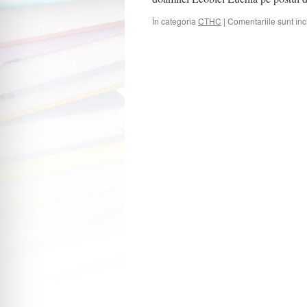
În categoria
CTHC
|
Comentariile sunt înc