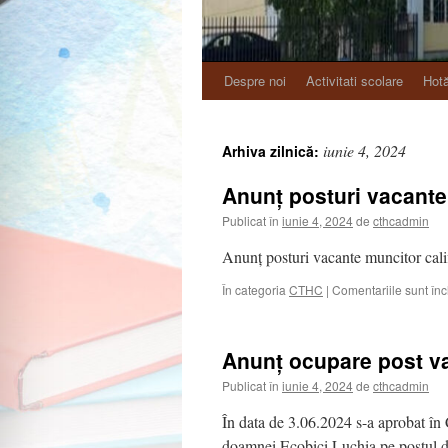
Despre noi
Activitati scolare
Hotă
iunie 4, 2024
Arhiva zilnică:
Anunț posturi vacante
Publicat în
iunie 4, 2024
de
cthcadmin
Anunț posturi vacante muncitor calif
În categoria
CTHC
|
Comentariile sunt înc
Anunț ocupare post va
Publicat în
iunie 4, 2024
de
cthcadmin
În data de 3.06.2024 s-a aprobat în
doamnei Ecobici Luchia pe postul de