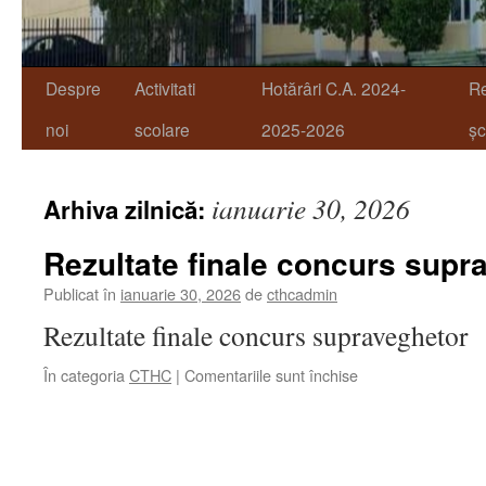
Despre
Activitati
Hotărâri C.A. 2024-
R
noi
scolare
2025-2026
șc
ianuarie 30, 2026
Arhiva zilnică:
Rezultate finale concurs supr
Publicat în
ianuarie 30, 2026
de
cthcadmin
Rezultate finale concurs supraveghetor
pentru
În categoria
CTHC
|
Comentariile sunt închise
Rezultate
finale
concurs
supraveghetor