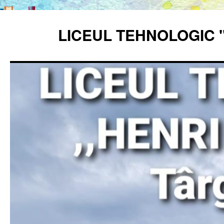
Sari
la
LICEUL TEHNOLOGIC 
conținut