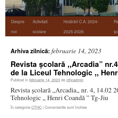
Despre
Activitati
Hotărâri C.A. 2024-
R
noi
scolare
2025-2026
șc
februarie 14, 2023
Arhiva zilnică:
Revista școlară ,,Arcadia” nr.
de la Liceul Tehnologic ,, Hen
Publicat în
februarie 14, 2023
de
cthcadmin
Revista școlară ,,Arcadia,, nr. 4, 14.02 2
Tehnologic ,, Henri Coandă ” Tg-Jiu
pentru
În categoria
CTHC
|
Comentariile sunt închise
Revista
școlară