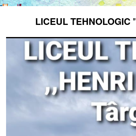
Sari
la
LICEUL TEHNOLOGIC 
conținut