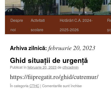
Despre
Activitati
Hotărâri C.A. 2024-
R
noi
scolare
2025-2026
șc
februarie 20, 2023
Arhiva zilnică:
Ghid situații de urgență
Publicat în
februarie 20, 2023
de
cthcadmin
https://fiipregatit.ro/ghid/cutremur/
pentru
În categoria
CTHC
|
Comentariile sunt închise
Ghid
situații
de
urgență