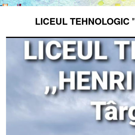
Sari
la
LICEUL TEHNOLOGIC 
conținut