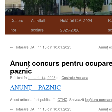
Despre
Activitati
Hotărâri C.A. 2024-
R
noi
scolare
2025-2026
șc
←
Hotarare CA_ nr. 15 din 10.01.2025
Anunț e
Anunț concurs pentru ocupare
paznic
Publicat în
ianuarie 14, 2025
de
Costreie Adriana
ANUNȚ – PAZNIC
Acest articol a fost publicat în
CTHC
. Salvează
legătura perman
←
Hotarare CA_ nr. 15 din 10.01.2025
Anunț e