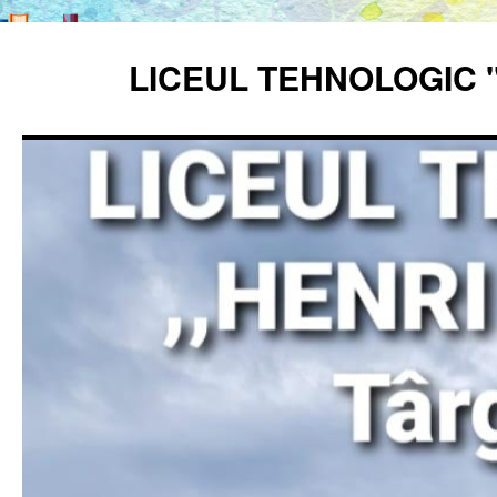
Sari
la
LICEUL TEHNOLOGIC 
conținut