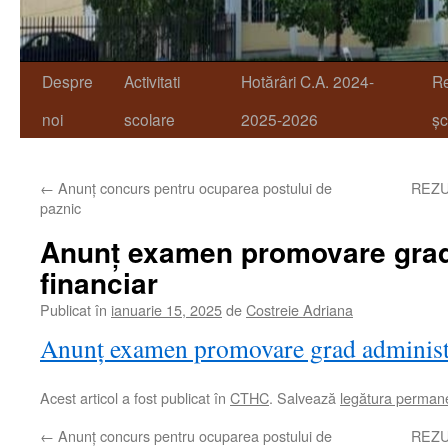
Despre
Activitati
Hotărâri C.A. 2024-
R
noi
scolare
2025-2026
șc
←
Anunț concurs pentru ocuparea postului de
REZU
paznic
Anunț examen promovare grad
financiar
Publicat în
ianuarie 15, 2025
de
Costreie Adriana
Anunț examen promovare grad administr
Acest articol a fost publicat în
CTHC
. Salvează
legătura perman
←
Anunț concurs pentru ocuparea postului de
REZU