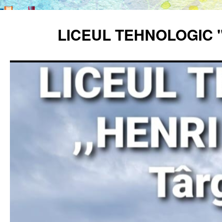
Sari
la
LICEUL TEHNOLOGIC 
conținut