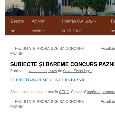
Despre
Activitati
Hotărâri C.A. 2024-
R
noi
scolare
2025-2026
șc
←
REZULTATE PROBA SCRISA CONCURS
Rezultat
PAZNIC
SUBIECTE ȘI BAREME CONCURS PAZN
Publicat în
ianuarie 23, 2025
de
Cican Elena Ligia
SUBIECTE-BAREME CONCURS PAZNIC
Acest articol a fost publicat în
CTHC
. Salvează
legătura perman
←
REZULTATE PROBA SCRISA CONCURS
Rezultat
PAZNIC