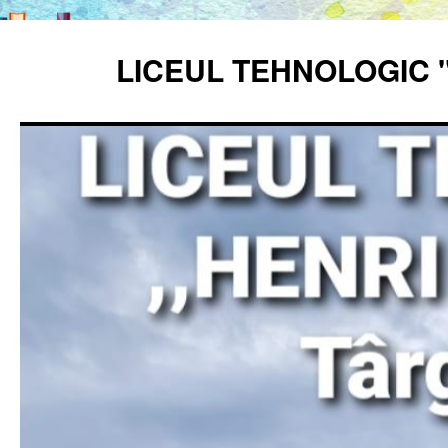
Sari
la
LICEUL TEHNOLOGIC 
conținut