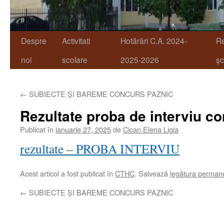
Despre
Activitati
Hotărâri C.A. 2024-
R
noi
scolare
2025-2026
șc
←
SUBIECTE ȘI BAREME CONCURS PAZNIC
Rezultate proba de interviu c
Publicat în
ianuarie 27, 2025
de
Cican Elena Ligia
rezultate – PROBA INTERVIU
Acest articol a fost publicat în
CTHC
. Salvează
legătura perman
←
SUBIECTE ȘI BAREME CONCURS PAZNIC