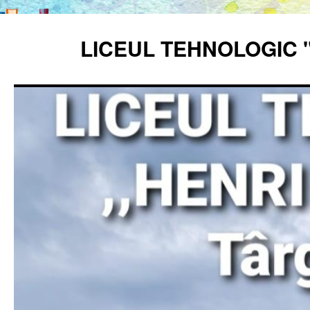
Sari
la
LICEUL TEHNOLOGIC 
conținut