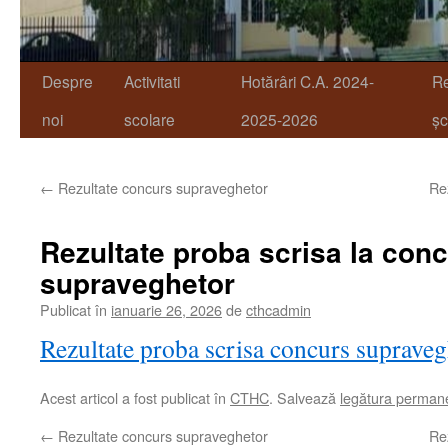
Despre
Activitati
Hotărâri C.A. 2024-
R
noi
scolare
2025-2026
șc
←
Rezultate concurs supraveghetor
Rez
Rezultate proba scrisa la con
supraveghetor
Publicat în
ianuarie 26, 2026
de
cthcadmin
Rezultate proba scrisa concurs supraveg
Acest articol a fost publicat în
CTHC
. Salvează
legătura perman
←
Rezultate concurs supraveghetor
Rez