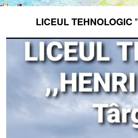
Sari
la
LICEUL TEHNOLOGIC 
conținut